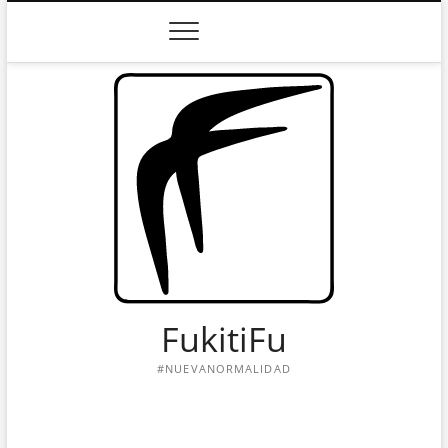
Saltar
al
contenido
FukitiFu
#NUEVANORMALIDAD