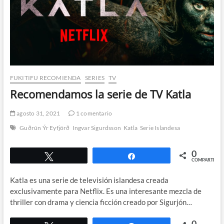
FUKITIFU RECOMIENDA
SERIES
TV
Recomendamos la serie de TV Katla
agosto 31, 2021
1 comentario
Guðrún Ýr Eyfjörð
Ingvar Sigurdsson
Katla
Serie Islandesa
0
Twittear
Compartir
COMPARTIR
Katla es una serie de televisión islandesa creada
exclusivamente para Netflix. Es una interesante mezcla de
thriller con drama y ciencia ficción creado por Sigurjón…
0