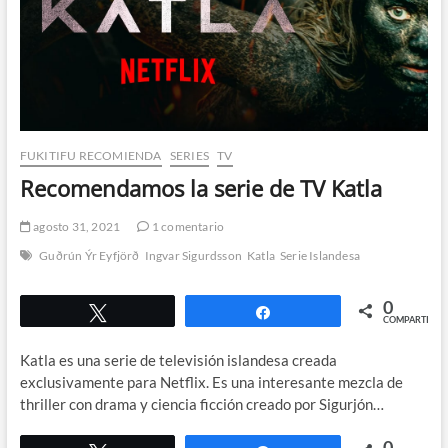
FUKITIFU RECOMIENDA
SERIES
TV
Recomendamos la serie de TV Katla
agosto 31, 2021
1 comentario
Guðrún Ýr Eyfjörð
Ingvar Sigurdsson
Katla
Serie Islandesa
0
Twittear
Compartir
COMPARTIR
Katla es una serie de televisión islandesa creada
exclusivamente para Netflix. Es una interesante mezcla de
thriller con drama y ciencia ficción creado por Sigurjón…
0