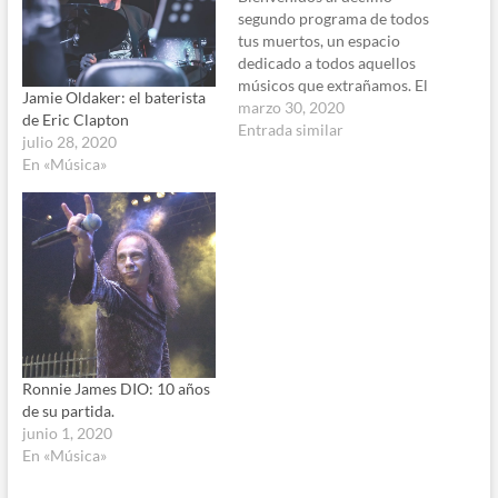
segundo programa de todos
tus muertos, un espacio
dedicado a todos aquellos
músicos que extrañamos. El
Jamie Oldaker: el baterista
2020 será recordado por la
marzo 30, 2020
de Eric Clapton
pandemia (por ahora) del
Entrada similar
julio 28, 2020
Covid-19 y porque en
En «Música»
apenas tres meses ha
despachado a cuatro
grandes bateristas del rock
y metal. A Neil Peart, Sean
Reintert…
Ronnie James DIO: 10 años
de su partida.
junio 1, 2020
En «Música»