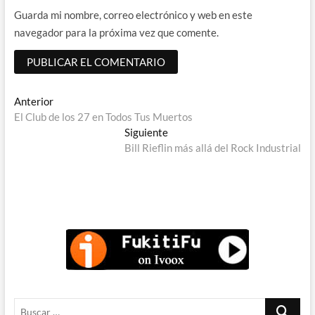
Guarda mi nombre, correo electrónico y web en este
navegador para la próxima vez que comente.
Navegación
Entrada
Anterior
anterior:
El Club de los 27 en Todos Tus Muertos
de
Entrada
Siguiente
entradas
siguiente:
Bill Rieflin más allá del Rock Industrial
Buscar