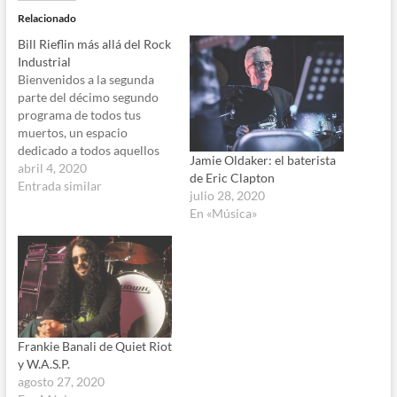
Relacionado
Bill Rieflin más allá del Rock
Industrial
Bienvenidos a la segunda
parte del décimo segundo
programa de todos tus
muertos, un espacio
dedicado a todos aquellos
Jamie Oldaker: el baterista
músicos que extrañamos. El
abril 4, 2020
de Eric Clapton
día de hoy continuaremos el
Entrada similar
julio 28, 2020
homenaje al recién fallecido
En «Música»
baterista Bill Rieflin
trayéndoles una muestra de
su legado fuera del rock
industrial. Bill empezó su
extensa carrera…
Frankie Banali de Quiet Riot
y W.A.S.P.
agosto 27, 2020