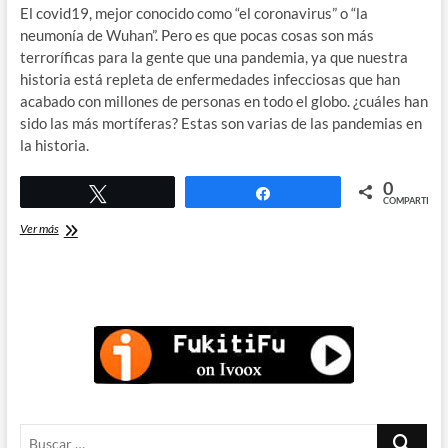
El covid19, mejor conocido como “el coronavirus” o “la
neumonía de Wuhan”. Pero es que pocas cosas son más
terroríficas para la gente que una pandemia, ya que nuestra
historia está repleta de enfermedades infecciosas que han
acabado con millones de personas en todo el globo. ¿cuáles han
sido las más mortíferas? Estas son varias de las pandemias en
la historia.
0
Twittear
Compartir
COMPARTIR
Pandemias
Ver más
en
la
Historia
Buscar