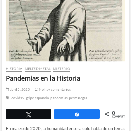
HISTORIA
MELTED METAL
MISTERIO
Pandemias en la Historia
abril 5, 2020
No hay comentarios
covid19
gripe española
pandemias
peste negra
0
Twittear
Compartir
COMPARTIR
En marzo de 2020, la humanidad entera solo habla de un tema: