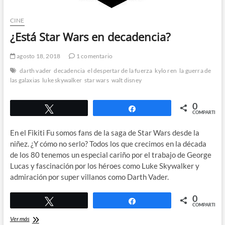
CINE
¿Está Star Wars en decadencia?
agosto 18, 2018
1 comentario
darth vader
decadencia
el despertar de la fuerza
kylo ren
la guerra de
las galaxias
luke skywalker
star wars
walt disney
0
Twittear
Compartir
COMPARTIR
En el Fikiti Fu somos fans de la saga de Star Wars desde la
niñez. ¿Y cómo no serlo? Todos los que crecimos en la década
de los 80 tenemos un especial cariño por el trabajo de George
Lucas y fascinación por los héroes como Luke Skywalker y
admiración por super villanos como Darth Vader.
0
Twittear
Compartir
COMPARTIR
¿Está
Ver más