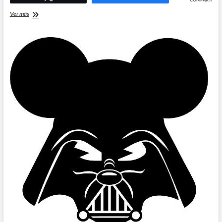
Serie
Ver más
de
TV
The
Mandalorian