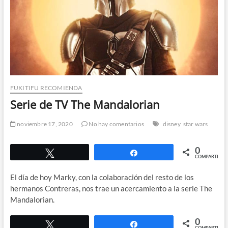
FUKITIFU RECOMIENDA
Serie de TV The Mandalorian
noviembre 17, 2020
No hay comentarios
disney
star wars
0
Twittear
Compartir
COMPARTIR
El día de hoy Marky, con la colaboración del resto de los
hermanos Contreras, nos trae un acercamiento a la serie The
Mandalorian.
0
Twittear
Compartir
COMPARTIR