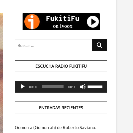
Buscar
…
ESCUCHA RADIO FUKITIFU
Reproductor
Utiliza
00:00
00:00
de
las
audio
teclas
de
ENTRADAS RECIENTES
flecha
arriba/abajo
para
Gomorra (Gomorrah) de Roberto Saviano.
aumentar