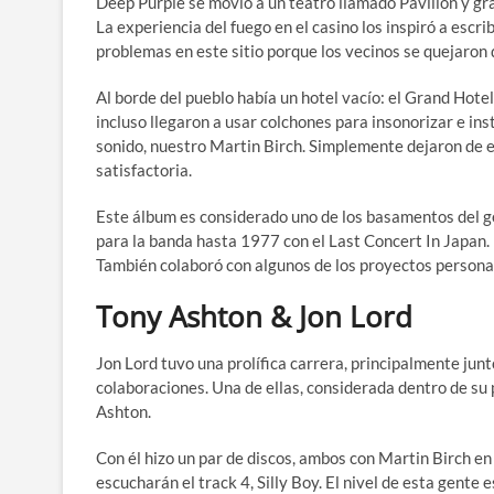
Deep Purple se movió a un teatro llamado Pavilion y gr
La experiencia del fuego en el casino los inspiró a esc
problemas en este sitio porque los vecinos se quejaron d
Al borde del pueblo había un hotel vacío: el Grand Hotel.
incluso llegaron a usar colchones para insonorizar e in
sonido, nuestro Martin Birch. Simplemente dejaron de 
satisfactoria.
Este álbum es considerado uno de los basamentos del g
para la banda hasta 1977 con el Last Concert In Japan.
También colaboró con algunos de los proyectos persona
Tony Ashton & Jon Lord
Jon Lord tuvo una prolífica carrera, principalmente ju
colaboraciones. Una de ellas, considerada dentro de su p
Ashton.
Con él hizo un par de discos, ambos con Martin Birch en 
escucharán el track 4, Silly Boy. El nivel de esta gente e