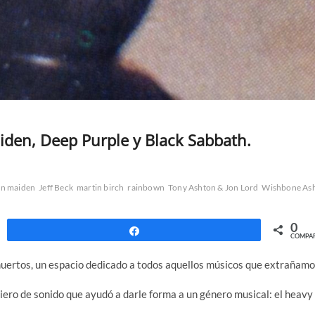
iden, Deep Purple y Black Sabbath.
on maiden
Jeff Beck
martin birch
rainbown
Tony Ashton & Jon Lord
Wishbone As
0
Compartir
COMPAR
uertos, un espacio dedicado a todos aquellos músicos que extrañamo
iero de sonido que ayudó a darle forma a un género musical: el heavy