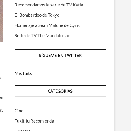
o
Recomendamos la serie de TV Katla
disminuir
El Bombardeo de Tokyo
el
volumen.
Homenaje a Sean Malone de Cynic
Serie de TV The Mandalorian
SÍGUEME EN TWITTER
Mis tuits
h
CATEGORÍAS
TIR
s.
Cine
Fukitifu Recomienda