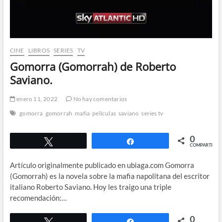
CINE
LIBROS
SERIES
TV
Gomorra (Gomorrah) de Roberto
Saviano.
enero 11, 2022
No hay comentarios
gomorra
gomorrah
mafia
películas
saviano
series tv
0
Twittear
Compartir
COMPARTIR
Artículo originalmente publicado en ubiaga.com Gomorra
(Gomorrah) es la novela sobre la mafia napolitana del escritor
italiano Roberto Saviano. Hoy les traigo una triple
recomendación:…
0
Twittear
Compartir