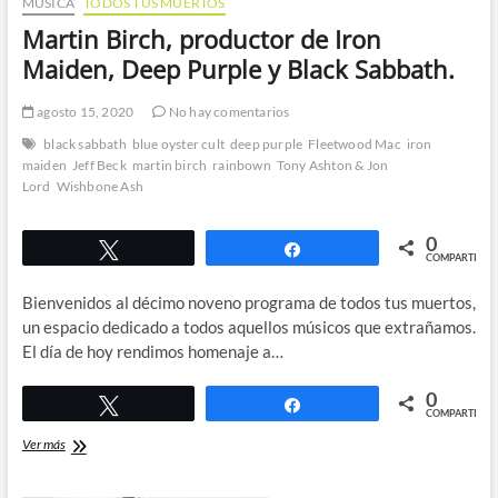
MÚSICA
TODOS TUS MUERTOS
Martin Birch, productor de Iron
Maiden, Deep Purple y Black Sabbath.
agosto 15, 2020
No hay comentarios
black sabbath
blue oyster cult
deep purple
Fleetwood Mac
iron
maiden
Jeff Beck
martin birch
rainbown
Tony Ashton & Jon
Lord
Wishbone Ash
0
Twittear
Compartir
COMPARTIR
Bienvenidos al décimo noveno programa de todos tus muertos,
un espacio dedicado a todos aquellos músicos que extrañamos.
El día de hoy rendimos homenaje a…
0
Twittear
Compartir
COMPARTIR
Martin
Ver más
Birch,
productor