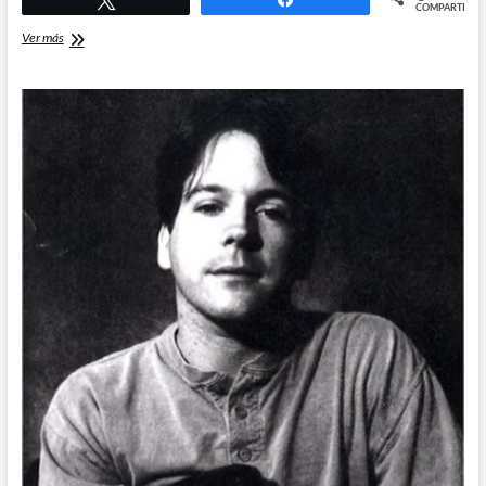
COMPARTIR
Gomorra
Ver más
(Gomorrah)
de
Roberto
Saviano.