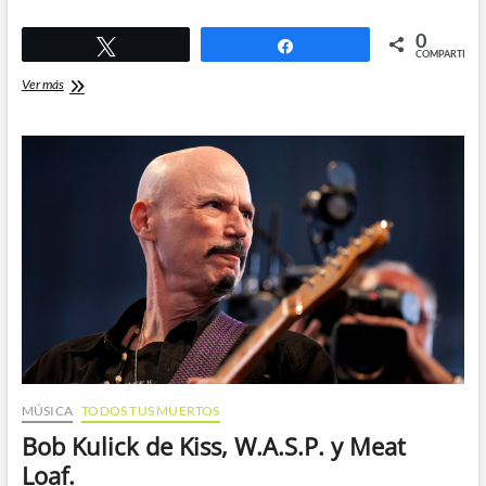
0
Twittear
Compartir
COMPARTIR
Lee
Ver más
Kerslake:
baterista
de
Uriah
Heep
y
Ozzy.
MÚSICA
TODOS TUS MUERTOS
Bob Kulick de Kiss, W.A.S.P. y Meat
Loaf.