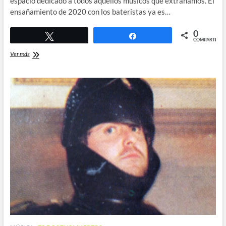
espacio dedicado a todos aquellos músicos que extrañamos. El
ensañamiento de 2020 con los bateristas ya es…
0
Twittear
Compartir
COMPARTIR
Frankie
Ver más
Banali
de
Quiet
Riot
y
W.A.S.P.