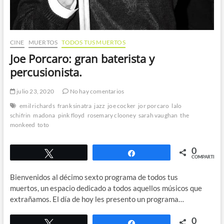
CINE
MUERTOS
TODOS TUS MUERTOS
Joe Porcaro: gran baterista y
percusionista.
julio 23, 2020
No hay comentarios
emil richards
frank sinatra
jazz
joe cocker
jor porcaro
lalo
schifrin
madona
pink floyd
rosemary clooney
sarah vaughan
the
monkeed
toto
0
Twittear
Compartir
COMPARTIR
Bienvenidos al décimo sexto programa de todos tus
muertos, un espacio dedicado a todos aquellos músicos que
extrañamos. El día de hoy les presento un programa…
0
Twittear
Compartir