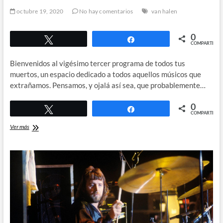
octubre 19, 2020
No hay comentarios
van halen
0
Twittear
Compartir
COMPARTIR
Bienvenidos al vigésimo tercer programa de todos tus
muertos, un espacio dedicado a todos aquellos músicos que
extrañamos. Pensamos, y ojalá así sea, que probablemente…
0
Twittear
Compartir
COMPARTIR
Eddie
Ver más
Van
Halen
y
su
Legado.