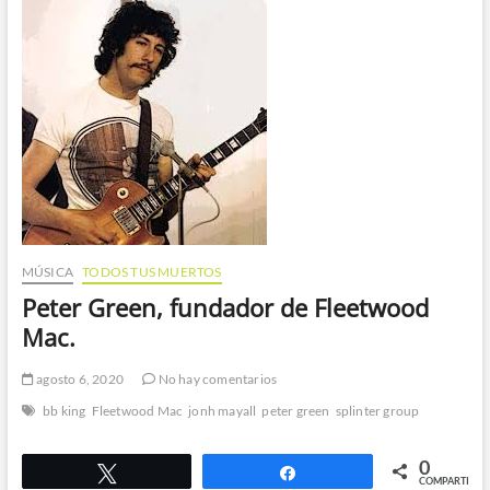
de
Iron
Maiden,
Deep
Purple
y
Black
Sabbath.
MÚSICA
TODOS TUS MUERTOS
Peter Green, fundador de Fleetwood
Mac.
agosto 6, 2020
No hay comentarios
bb king
Fleetwood Mac
jonh mayall
peter green
splinter group
0
Twittear
Compartir
COMPARTIR