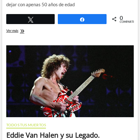
dejar con apenas 50 años de edad
0
Twittear
Compartir
COMPARTIR
Homenaje
Ver más
a
Sean
Malone
de
Cynic
TODOS TUS MUERTOS
Eddie Van Halen y su Legado.