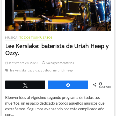
MÚSICA
TODOS TUS MUERTOS
Lee Kerslake: baterista de Uriah Heep y
Ozzy.
septiembre 24, 2020
No hay comentarios
lee kerslake
ozzy
ozzy osbourne
uriah heep
0
Twittear
Compartir
COMPARTIR
Bienvenidos al vigésimo segundo programa de todos tus
muertos, un espacio dedicado a todos aquellos músicos que
extrañamos. Seguimos avanzando por este complicado año
con…