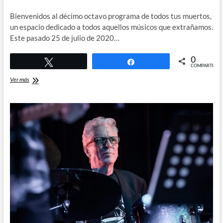
Bienvenidos al décimo octavo programa de todos tus muertos,
un espacio dedicado a todos aquellos músicos que extrañamos.
Este pasado 25 de julio de 2020…
0
Twittear
Compartir
COMPARTIR
Peter
Ver más
Green,
fundador
de
Fleetwood
Mac.