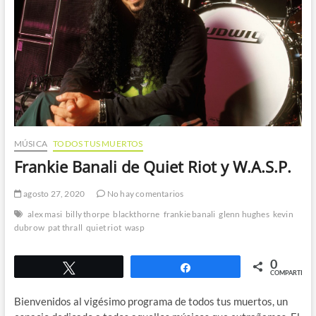
MÚSICA
TODOS TUS MUERTOS
Frankie Banali de Quiet Riot y W.A.S.P.
agosto 27, 2020
No hay comentarios
alex masi
billy thorpe
blackthorne
frankie banali
glenn hughes
kevin
dubrow
pat thrall
quiet riot
wasp
0
Twittear
Compartir
COMPARTIR
Bienvenidos al vigésimo programa de todos tus muertos, un