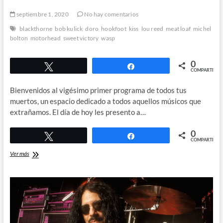
septiembre 1, 2020
No hay comentarios
blackthorne
bob kulick
doro
hookfoot
kiss
lou reed
meat loaf
michel
bolton
motorhead
sweet victory
wasp
0
Twittear
Compartir
COMPARTIR
Bienvenidos al vigésimo primer programa de todos tus
muertos, un espacio dedicado a todos aquellos músicos que
extrañamos. El día de hoy les presento a…
0
Twittear
Compartir
COMPARTIR
Bob
Ver más
Kulick
de
Kiss,
W.A.S.P.
y
Meat
Loaf.