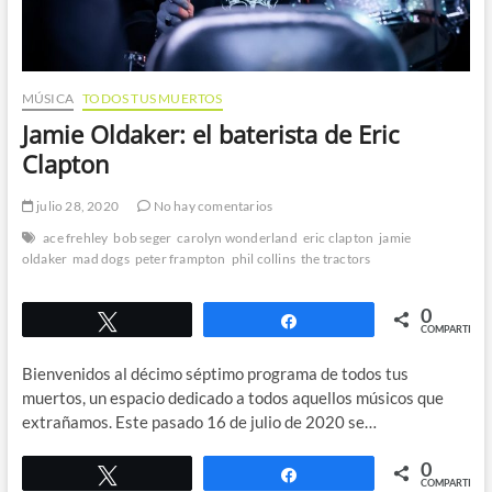
MÚSICA
TODOS TUS MUERTOS
Jamie Oldaker: el baterista de Eric
Clapton
julio 28, 2020
No hay comentarios
ace frehley
bob seger
carolyn wonderland
eric clapton
jamie
oldaker
mad dogs
peter frampton
phil collins
the tractors
0
Twittear
Compartir
COMPARTIR
Bienvenidos al décimo séptimo programa de todos tus
muertos, un espacio dedicado a todos aquellos músicos que
extrañamos. Este pasado 16 de julio de 2020 se…
0
Twittear
Compartir
COMPARTIR