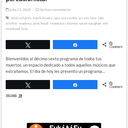
julio 23, 2020
No hay comentarios
emil richards
frank sinatra
jazz
joe cocker
jor porcaro
lalo
schifrin
madona
pink floyd
rosemary clooney
sarah vaughan
the
monkeed
toto
0
Twittear
Compartir
COMPARTIR
Bienvenidos al décimo sexto programa de todos tus
muertos, un espacio dedicado a todos aquellos músicos que
extrañamos. El día de hoy les presento un programa…
0
Twittear
Compartir
COMPARTIR
Joe
Ver más
Porcaro:
gran
baterista
y
percusionista.