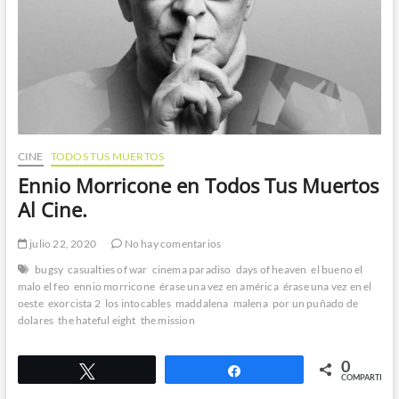
CINE
TODOS TUS MUERTOS
Ennio Morricone en Todos Tus Muertos
Al Cine.
julio 22, 2020
No hay comentarios
bugsy
casualties of war
cinema paradiso
days of heaven
el bueno el
malo el feo
ennio morricone
érase una vez en américa
érase una vez en el
oeste
exorcista 2
los intocables
maddalena
malena
por un puñado de
dolares
the hateful eight
the mission
0
Twittear
Compartir
COMPARTIR