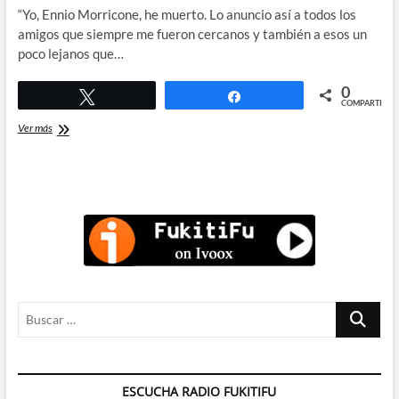
“Yo, Ennio Morricone, he muerto. Lo anuncio así a todos los
amigos que siempre me fueron cercanos y también a esos un
poco lejanos que…
0
Twittear
Compartir
COMPARTIR
Ennio
Ver más
Morricone
en
Todos
Tus
Muertos
Al
Cine.
Buscar
…
ESCUCHA RADIO FUKITIFU