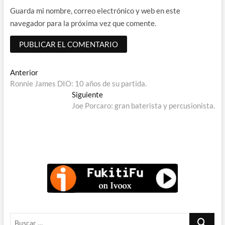
Guarda mi nombre, correo electrónico y web en este
navegador para la próxima vez que comente.
Navegación
Entrada
Anterior
anterior:
Ronnie James DIO: 10 años de su partida.
de
Entrada
Siguiente
entradas
siguiente:
Joe Porcaro: gran baterista y percusionista.
Buscar