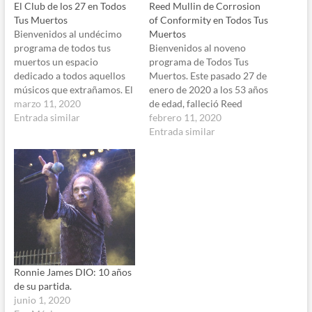
El Club de los 27 en Todos
Reed Mullin de Corrosion
Tus Muertos
of Conformity en Todos Tus
Bienvenidos al undécimo
Muertos
programa de todos tus
Bienvenidos al noveno
muertos un espacio
programa de Todos Tus
dedicado a todos aquellos
Muertos. Este pasado 27 de
músicos que extrañamos. El
enero de 2020 a los 53 años
día de hoy les traigo el Club
marzo 11, 2020
de edad, falleció Reed
de los 27: músicos que
Entrada similar
Mullin, el que fuera el
febrero 11, 2020
murieron cuando tenian
principal baterista,
Entrada similar
apenas 27 años. Brian
mientras la salud se lo
Jones, Jimi Hendrix, Jim
permitió, de la banda de
Morrison, Janis Joplin, Curt
metal de North Carolina
Cobain, Amy Winehouse
Corrosion of Conformity.
son los…
Aquí escucharán
completo…
Ronnie James DIO: 10 años
de su partida.
junio 1, 2020