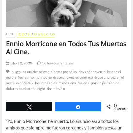
CINE
TODOS TUS MUERTOS
Ennio Morricone en Todos Tus Muertos
Al Cine.
julio 22, 2020
No hay comentarios
bugsy
casualties of war
cinema paradiso
days of heaven
el bueno el
malo el feo
ennio morricone
érase una vez en américa
érase una vez en el
oeste
exorcista 2
los intocables
maddalena
malena
por un puñado de
dolares
the hateful eight
the mission
0
Twittear
Compartir
COMPARTIR
“Yo, Ennio Morricone, he muerto. Lo anuncio así a todos los
amigos que siempre me fueron cercanos y también a esos un